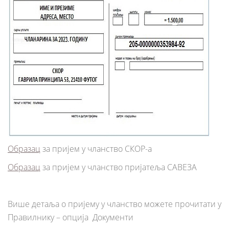
Образац
за пријем у чланство СКОР-а
Образац
за пријем у чланство пријатеља САВЕЗА
Више детаља o пријему у чланство можете прочитати у
Правилнику – опција Документи