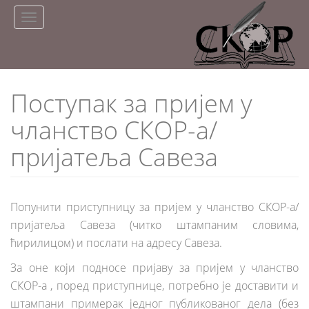
Skip
Toggle
to
navigation
main
content
Поступак за пријем у
чланство СКОР-а/
пријатеља Савеза
Попунити приступницу за пријем у чланство СКОР-а/
пријатеља Савеза (читко штампаним словима,
ћирилицом) и послати на адресу Савеза.
За оне који подносе пријаву за пријем у чланство
СКОР-а , поред приступнице, потребно је доставити и
штампани примерак једног публикованог дела (без