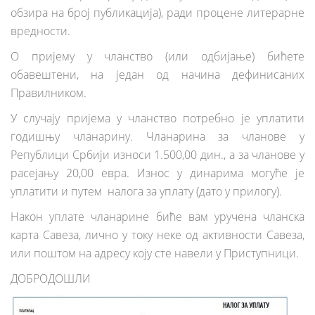
обзира на број публикација), ради процене литерарне
вредности.
О пријему у чланство (или одбијање) бићете
обавештени, на један од начина дефинисаних
Правилником.
У случају пријема у чланство потребно је уплатити
годишњу чланарину. Чланарина за чланове у
Републици Србији износи 1.500,00 дин., а за чланове у
расејању 20,00 евра. Износ у динарима могуће је
уплатити и путем налога за уплату (дато у прилогу).
Након уплате чланарине биће вам уручена чланска
карта Савеза, лично у току неке од активности Савеза,
или поштом на адресу коју сте навели у Приступници.
ДОБРОДОШЛИ