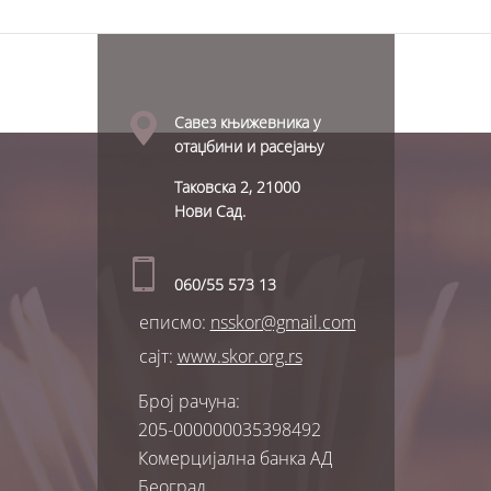
Савез књижевника у
отаџбини и расејању
Таковска 2, 21000
Нови Сад.
060/55 573 13
еписмо:
nsskor@gmail.com
сајт:
www.skor.org.rs
Број рачуна:
205-000000035398492
Комерцијална банка АД
Београд