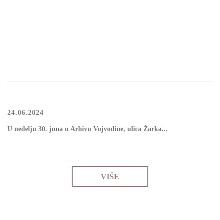
24.06.2024
U nedelјu 30. juna u Arhivu Vojvodine, ulica Žarka...
VIŠE