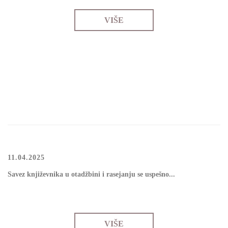
VIŠE
11.04.2025
Sаvеz knjižеvnikа u оtаdžbini i rаsејаnju sе uspеšnо...
VIŠE