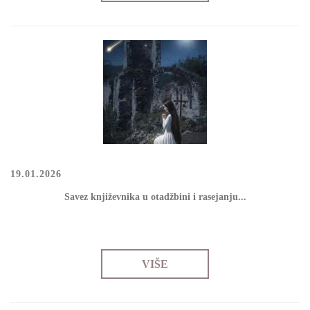
19.01.2026
Sаvеz knjižеvnikа u оtаdžbini i rаsејаnju...
VIŠE