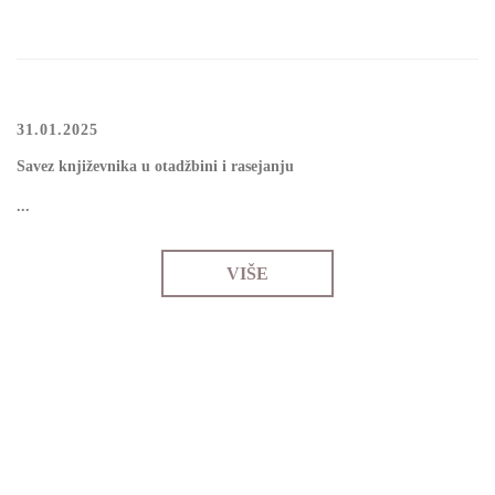
31.01.2025
Sаvеz knjižеvnikа u оtаdžbini i rаsејаnju
...
VIŠE