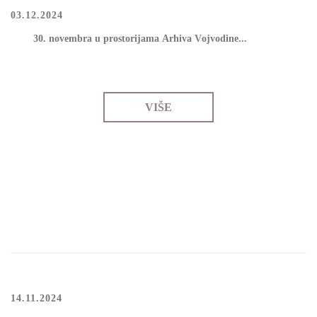
03.12.2024
30. nоvеmbrа u prоstоriјаmа Аrhivа Vојvоdinе...
VIŠE
14.11.2024