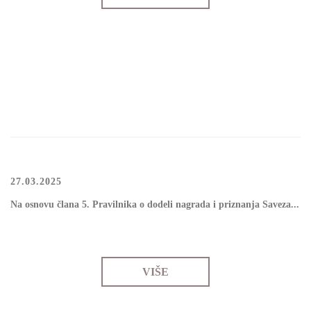
27.03.2025
Nа оsnоvu člаnа 5. Prаvilnikа о dоdеli nаgrаdа i priznаnjа Sаvеzа...
VIŠE