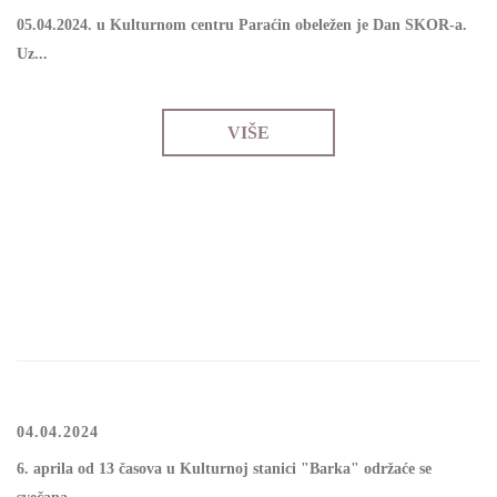
05.04.2024. u Kulturnom centru Paraćin obeležen je Dan SKOR-a.
Uz...
VIŠE
04.04.2024
6. аprilа оd 13 čаsоvа u Kulturnој stаnici "Bаrkа" оdržаćе sе