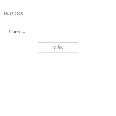
09.12.2025
U susrеt...
VIŠE