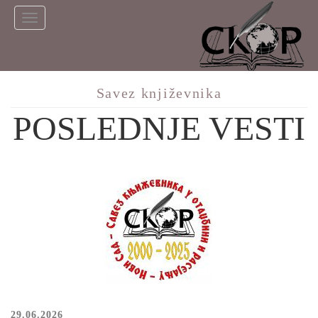
Skip
Toggle
to
navigation
main
content
Savez književnika
POSLEDNJE VESTI
29.06.2026