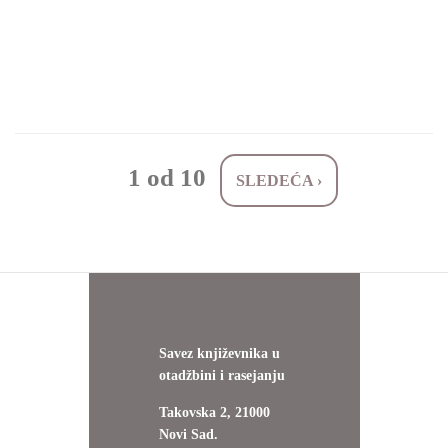
1 od 10
SLEDEĆA ›
Savez književnika u
otadžbini i rasejanju
Takovska 2, 21000
Novi Sad.