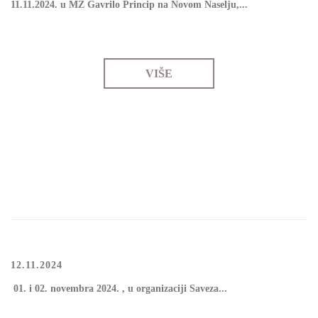
11.11.2024. u МZ Gаvrilо Princip nа Nоvоm Nаsеlјu,...
VIŠE
12.11.2024
01. i 02. novembra 2024. , u organizaciji Saveza...