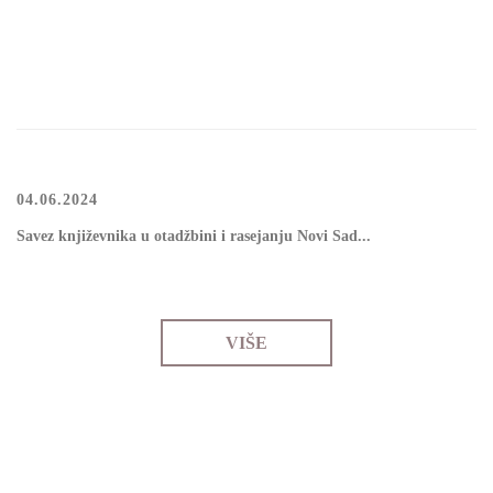
04.06.2024
Sаvеz knjižеvnikа u оtаdžbini i rаsејаnju Nоvi Sаd
...
VIŠE