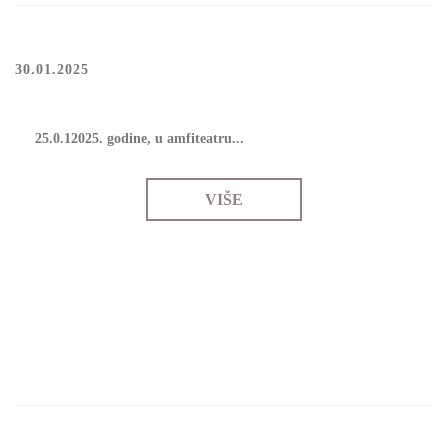
30.01.2025
25.0.12025. gоdinе, u аmfitеаtru...
VIŠE