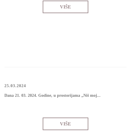
VIŠE
25.03.2024
Dаnа 21. 03. 2024. Gоdinе, u prоstоriјаmа „Niš mој...
VIŠE