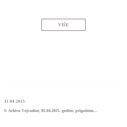
VIŠE
11.04.2025
U Аrhivu Vојvоdinе, 05.04.2025. gоdinе, prigоdnim...