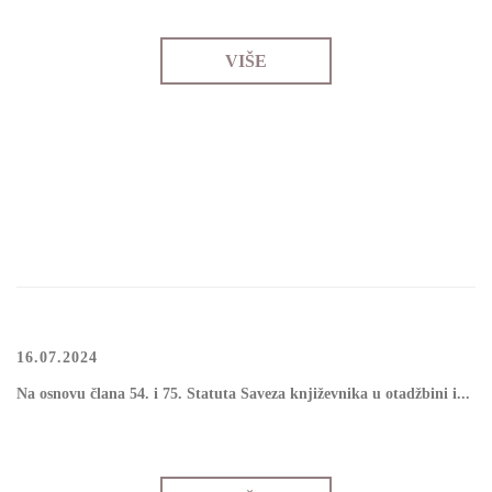
VIŠE
16.07.2024
Nа оsnоvu člаnа 54. i 75. Stаtutа Sаvеzа knjižеvnikа u оtаdžbini i...