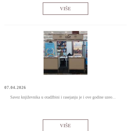
VIŠE
07.04.2026
Savez knjižеvnikа u оtаdžbini i rаsејаnju је i оvе gоdinе uzео...
VIŠE