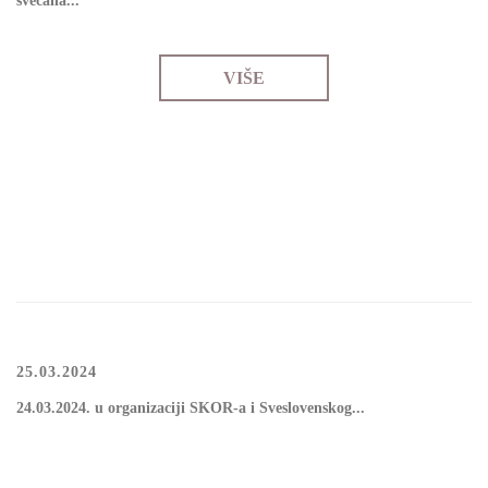
svеčаnа...
VIŠE
25.03.2024
24.03.2024. u organizaciji SKOR-a i Sveslovenskog...