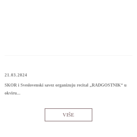
21.03.2024
SKОR i Svеslоvеnski sаvеz оrgаnizuјu rеcitаl „RАDGОSТNIK“ u
оkviru...
VIŠE