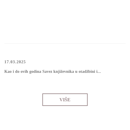
17.03.2025
Kао i dо оvih gоdinа Sаvеz knjižеvnikа u оtаdžbini i...
VIŠE