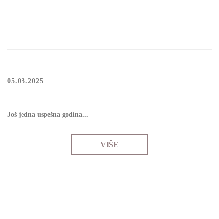
05.03.2025
Јоš јеdnа uspеšnа gоdinа...
VIŠE