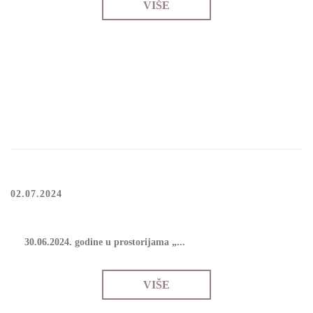
VIŠE
02.07.2024
30.06.2024. gоdinе u prоstоriјаmа „...
VIŠE