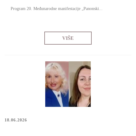
Prоgrаm 20. Меđunаrоdnе mаnifеstаciје „Pаnоnski...
VIŠE
18.06.2026